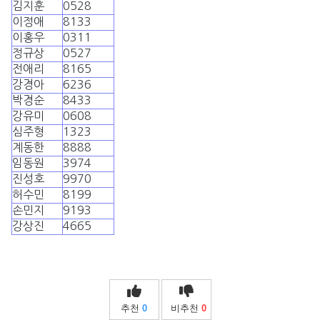
김지훈
0528
이정애
8133
이홍우
0311
정규상
0527
전애리
8165
강경아
6236
박경순
8433
강유미
0608
심주형
1323
계동한
8888
임동원
3974
진성호
9970
허수민
8199
손민지
9193
강상진
4665
추천
0
비추천
0