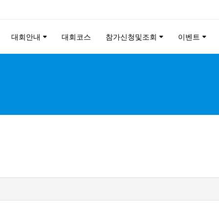
대회안내
대회코스
참가신청및조회
이벤트
ANGYANG YRUN MARATH
2026