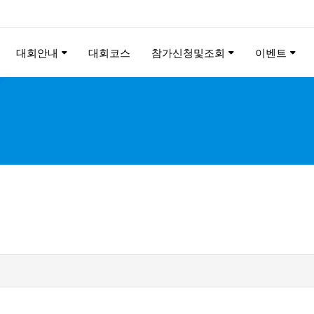
대회안내
대회코스
참가신청및조회
이벤트
ANGYANG YRUN MARATH
2026