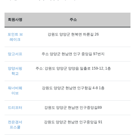
회원사명
주소
포인트 브
강원도 양양군 현북면 하륜길 26
레이크
망고서프
주소 양양군 현남면 인구 중앙길 97번지
양양서핑
주소: 강원도 양양군 양양읍 일출로 159-12, 1층
학교
워너비웨
강원도 양양군 현남면 인구항길 4-8 1층
이브
드리프터
강원도 양양군 현남면 인구중앙길89
전은경서
강원도 양양군 현남면 인구중앙길 91
프스쿨